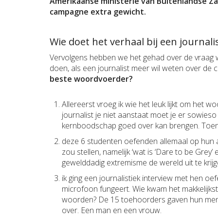
Amerikaanse ministerie van Buitenlandse Za
campagne extra gewicht.
Wie doet het verhaal bij een journali
Vervolgens hebben we het gehad over de vraag 
doen, als een journalist meer wil weten over de
beste woordvoerder?
Allereerst vroeg ik wie het leuk lijkt om het 
journalist je niet aanstaat moet je er sowieso 
kernboodschap goed over kan brengen. Toen 
deze 6 studenten oefenden allemaal op hun an
zou stellen, namelijk ‘wat is ‘Dare to be Gr
gewelddadig extremisme de wereld uit te krijg
ik ging een journalistiek interview met hen oe
microfoon fungeert. Wie kwam het makkelijkst, 
woorden? De 15 toehoorders gaven hun men
over. Een man en een vrouw.