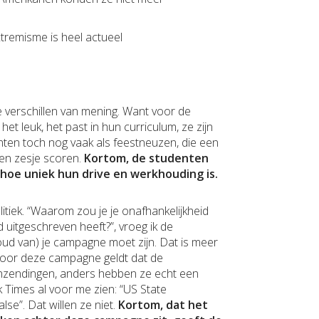
xtremisme is heel actueel
e verschillen van mening. Want voor de
het leuk, het past in hun curriculum, ze zijn
ten toch nog vaak als feestneuzen, die een
een zesje scoren.
Kortom, de studenten
 hoe uniek hun drive en werkhouding is.
itiek. “Waarom zou je je onafhankelijkheid
jd uitgeschreven heeft?”, vroeg ik de
houd van) je campagne moet zijn. Dat is meer
 voor deze campagne geldt dat de
 inzendingen, anders hebben ze echt een
Times al voor me zien: “US State
se”. Dat willen ze niet.
Kortom, dat het