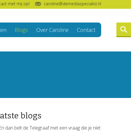
act met mij op!
caroline@demediaspecialist.nl
ten
Blogs
Over Caroline
Contact
atste blogs
En dan belt de Telegraaf met een vraag die je níet