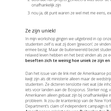
onafhankelijk zijn
nou ja, dit punt waren ze wel met me eens, e
Ze zijn uniek!
In mijn workshop gingen we uitgebreid in op onz
studenten zelf is wat zij doen ‘gewoon’; ze vinden 
ermee bezig. Maar de buitenwereld beziet studen
relaxed leven hebben en het best vinden als ze 
beseften zich te weinig hoe uniek ze zijn en
Dan het issue van de link met de Amerikaanse pol
kwijt zijn als dit ministerie alleen maar de wedstri
studenten. Ze dicteren tenslotte niet wat (de in
iets voor landen aan de Bosporus. Sterker nog,
Amerikanen alleen gebaat zijn bij onafhankelijke
probleem. Ik zou de krantenkop van de New York 
Department’s claim of independent campaign is fal