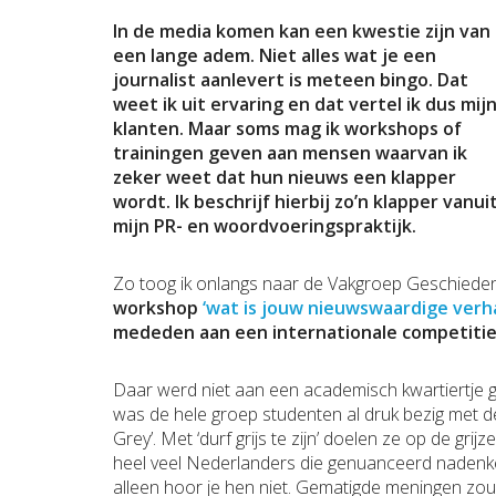
In de media komen kan een kwestie zijn van
een lange adem. Niet alles wat je een
journalist aanlevert is meteen bingo. Dat
weet ik uit ervaring en dat vertel ik dus mij
klanten. Maar soms mag ik workshops of
trainingen geven aan mensen waarvan ik
zeker weet dat hun nieuws een klapper
wordt. Ik beschrijf hierbij zo’n klapper vanui
mijn PR- en woordvoeringspraktijk.
Zo toog ik onlangs naar de Vakgroep Geschiedeni
workshop
‘wat is jouw nieuwswaardige verha
mededen aan een internationale competiti
Daar werd niet aan een academisch kwartiertje 
was de hele groep studenten al druk bezig met d
Grey’. Met ‘durf grijs te zijn’ doelen ze op de gri
heel veel Nederlanders die genuanceerd nadenken
alleen hoor je hen niet. Gematigde meningen z