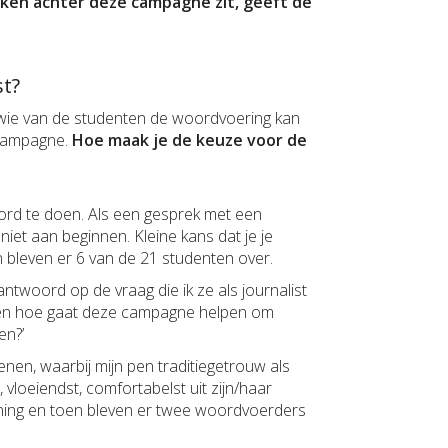
ken achter deze campagne zit, geeft de
st?
wie van de studenten de woordvoering kan
 campagne.
Hoe maak je de keuze voor de
woord te doen. Als een gesprek met een
niet aan beginnen. Kleine kans dat je je
bleven er 6 van de 21 studenten over.
twoord op de vraag die ik ze als journalist
ey’ en hoe gaat deze campagne helpen om
en?’
fenen, waarbij mijn pen traditiegetrouw als
vloeiendst, comfortabelst uit zijn/haar
ing en toen bleven er twee woordvoerders