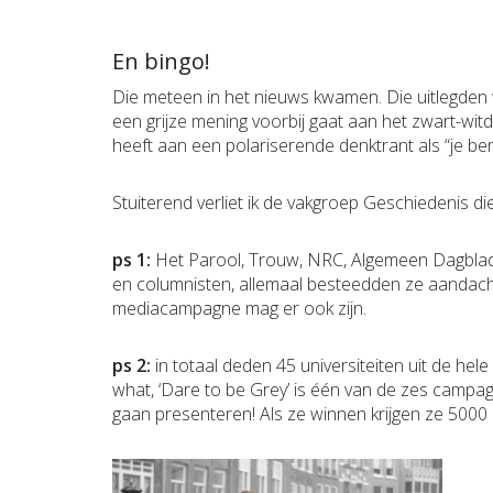
En bingo!
Die meteen in het nieuws kwamen. Die uitlegden wa
een grijze mening voorbij gaat aan het zwart-wit
heeft aan een polariserende denktrant als “je bent
Stuiterend verliet ik de vakgroep Geschiedenis di
ps 1:
Het Parool, Trouw, NRC, Algemeen Dagblad/
en columnisten, allemaal besteedden ze aandacht
mediacampagne mag er ook zijn.
ps 2:
in totaal deden 45 universiteiten uit de hel
what, ‘Dare to be Grey’ is één van de zes campag
gaan presenteren! Als ze winnen krijgen ze 5000 d