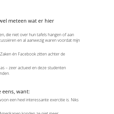
jwel meteen wat er hier
en, die niet over hun tafels hangen of aan
iscussiëren en al aanwezig waren voordat mijn
 Zaken én Facebook zitten achter de
aas – zeer actueel en deze studenten
onden.
 eens, want:
on een heel interessante exercitie is. Niks
 Amerikanen konden ze niet meer