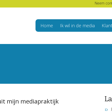
Neem cont
Home
Ik wil in de media
Klan
La
uit mijn mediapraktijk