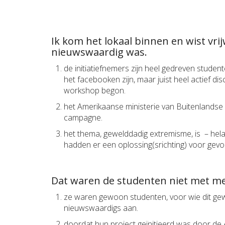
Ik kom het lokaal binnen en wist vri
nieuwswaardig was.
de initiatiefnemers zijn heel gedreven student
het facebooken zijn, maar juist heel actief d
workshop begon.
het Amerikaanse ministerie van Buitenlandse
campagne.
het thema, gewelddadig extremisme, is – hel
hadden er een oplossing(srichting) voor gev
Dat waren de studenten niet met me
ze waren gewoon studenten, voor wie dit gewo
nieuwswaardigs aan.
doordat hun project geïnitieerd was door de