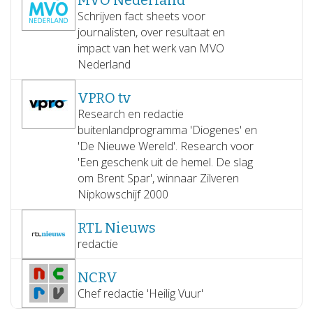
MVO Nederland
Ik zag weinig nieuwswaarde in mijn bedrijf. De
verder te verhogen.
Schrijven fact sheets voor
workshop van Caroline heeft me geholpen daar met
journalisten, over resultaat en
andere ogen naar te kijken. Inspirerend!
impact van het werk van MVO
Harry Stoffelen, business coach 'Van goed naar
Nederland
geweldig'
Jacqueline Hulleman, sprekerscoach
VPRO tv
Research en redactie
buitenlandprogramma 'Diogenes' en
'De Nieuwe Wereld'. Research voor
'Een geschenk uit de hemel. De slag
om Brent Spar', winnaar Zilveren
Nipkowschijf 2000
RTL Nieuws
redactie
NCRV
Chef redactie 'Heilig Vuur'