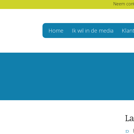
Neem cont
Home
Ik wil in de media
Klan
La