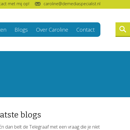
act met mij op!
caroline@demediaspecialist.nl
ten
Blogs
Over Caroline
Contact
atste blogs
En dan belt de Telegraaf met een vraag die je níet