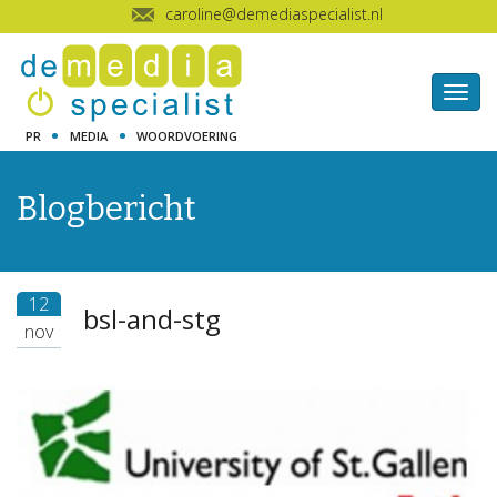
caroline@demediaspecialist.nl
Togg
navig
PR
MEDIA
WOORDVOERING
Blogbericht
12
bsl-and-stg
nov