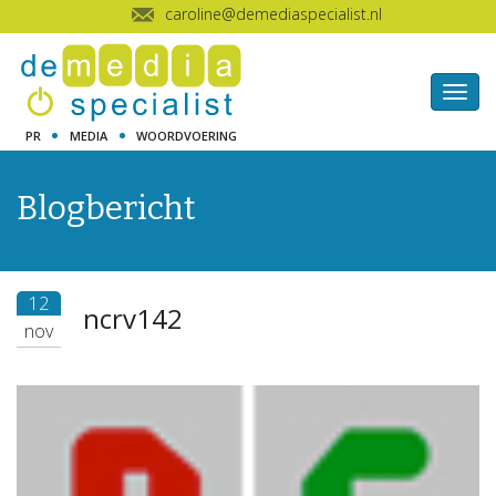
caroline@demediaspecialist.nl
Togg
navig
PR
MEDIA
WOORDVOERING
Blogbericht
12
ncrv142
nov