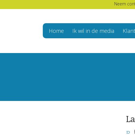
Neem cont
Home
Ik wil in de media
Klan
La