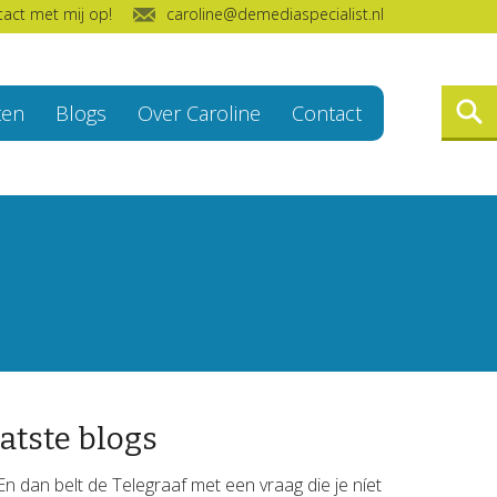
act met mij op!
caroline@demediaspecialist.nl
ten
Blogs
Over Caroline
Contact
atste blogs
En dan belt de Telegraaf met een vraag die je níet